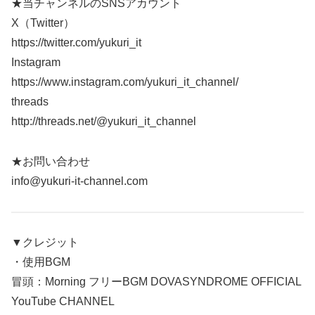
★当チャンネルのSNSアカウント
X（Twitter）
https://twitter.com/yukuri_it
Instagram
https://www.instagram.com/yukuri_it_channel/
threads
http://threads.net/@yukuri_it_channel
★お問い合わせ
info@yukuri-it-channel.com
▼クレジット
・使用BGM
冒頭：Morning フリーBGM DOVASYNDROME OFFICIAL
YouTube CHANNEL