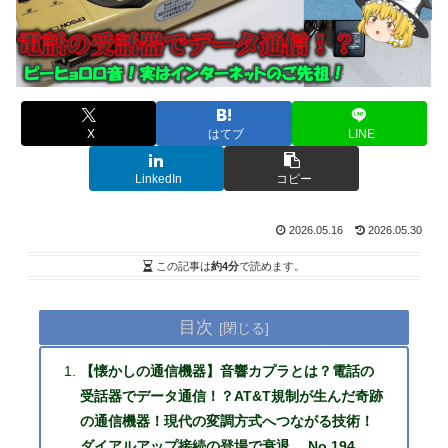
X
はてブ
LINE
LinkedIn
コピー
2026.05.16
2026.05.30
この記事は
約4分
で読めます。
目次
【懐かしの通信機器】音響カプラとは？電話の
受話器でデータ通信！？AT&T規制が生んだ奇跡
の通信機器！現代の変調方式へつながる技術！
ダイアルアップ接続の登場で衰退… No.194