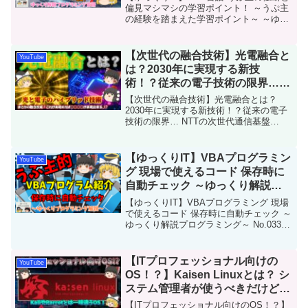
説プログラミング言語～ No.080
偏見マシマシの学習ポイント！ ～うぷ主
の経験を踏まえた学習ポイント～ ～ゆっ
くり解説プログラミング言語～
No.080Java言語の学習ポイントについ
て、うぷ主の独断と偏見をマシマシ！そ
【次世代の融合技術】光電融合と
YouTube
して経験を...
は？2030年に実現する新技
術！？従来の電子技術の限界…
NTTの次世代通信基盤「IOWN」
【次世代の融合技術】光電融合とは？
とは？ 2025年大阪・関西万博で
2030年に実現する新技術！？従来の電子
技術の限界… NTTの次世代通信基盤
ついに！ No.161
「IOWN」とは？ 2025年大阪・関西万博
でついに！ No.161今回は「光電融合」を
解説します。現代のコンピュータは、電
【ゆっくりIT】VBAプログラミン
YouTube
子回路...
グ 現場で使えるコード 保存時に
自動チェック ～ゆっくり解説プ
ログラミング～ No.033
【ゆっくりIT】VBAプログラミング 現場
で使えるコード 保存時に自動チェック ～
ゆっくり解説プログラミング～ No.033う
ぷ主的がどこの現場でも使っているVBA
プログラミングについて解説します。う
ぷ主の経験上、どこの現場でも使えた一
【ITプロフェッショナル向けの
YouTube
般的...
OS！？】Kaisen Linuxとは？ シ
ステム管理者が使うべきだけど一
般用用途にも使えるOS！ No.130
【ITプロフェッショナル向けのOS！？】