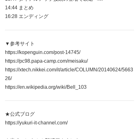
14:44 まとめ
16:28 エンディング
▼参考サイト
https://kopenguin.com/post-14745/
https://pc98.papa-camp.com/meisaku/
https://xtech.nikkei.com/it/article/COLUMN/20140624/5663
26/
https://en.wikipedia.org/wiki/Bell_103
★公式ブログ
https://yukuri-it-channel.com/