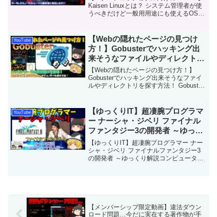
Kaisen Linuxとは？ システム管理者が使
うべきだけど一般用用途にも使えるOS！
No.130今回は、「Kaisen Linux」を解説
します。イニシャルリリースが2019年と
比較的新しいLi...
【Webの隠れたページの見つけ
YouTube
方！】Gobusterでハッキング出
来そうなファイルやディレクトリ
を探す方法！ Gobusterと
【Webの隠れたページの見つけ方！】
DirBusterと違い ハッキング・ラ
Gobusterでハッキング出来そうなファイ
ルやディレクトリを探す方法！ Gobuster
ボ完全版でも使用 No.116
とDirBusterと違い ハッキング・ラボ完全
版でも使用 No.116今回は、脆弱性診断ツ
ールかつハッキングツー...
【ゆっくりIT】超凄腕プログラマ
YouTube
ー ナーシャ・ジベリ ファイナル
ファンタジー3の開発者 ～ゆっく
り解説コンピュータ偉人伝～
【ゆっくりIT】超凄腕プログラマー ナー
No.028
シャ・ジベリ ファイナルファンタジー3
の開発者 ～ゆっくり解説コンピュータ偉
人伝～ No.028超凄腕であり伝説的に語り
継がれているプログラマー、ナーシャ・
ジベリについて解説です。ファイナルフ
ァンタジ...
【メンバーシップ限定動画】違法ダウン
ロード問題…今だに実在する著作物が手