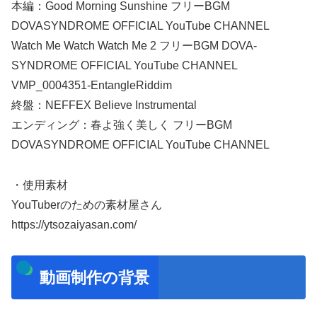
本編：Good Morning Sunshine フリーBGM
DOVASYNDROME OFFICIAL YouTube CHANNEL
Watch Me Watch Watch Me 2 フリーBGM DOVA-
SYNDROME OFFICIAL YouTube CHANNEL
VMP_0004351-EntangleRiddim
終盤：NEFFEX Believe Instrumental
エンディング：春よ強く美しく フリーBGM
DOVASYNDROME OFFICIAL YouTube CHANNEL
・使用素材
YouTuberのための素材屋さん
https://ytsozaiyasan.com/
動画制作の背景