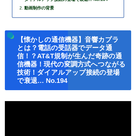
動画制作の背景
【懐かしの通信機器】音響カプラ
とは？電話の受話器でデータ通
信！？AT&T規制が生んだ奇跡の通
信機器！現代の変調方式へつながる
技術！ダイアルアップ接続の登場
で衰退… No.194