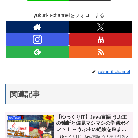
yukuri-it-channelをフォローする
yukuri-it-channel
関連記事
【ゆっくりIT】Java言語 うぷ主
YouTube
の独断と偏見マシマシの学習ポイ
ント！ ～うぷ主の経験を踏まえ
た学習ポイント～ ～ゆっくり解
【ゆっくりIT】Java言語 うぷ主の独断と