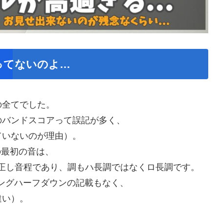
ってないのよ…
の全てでした。
のバンドスコアって誤記が多く、
ていないのが理由）。
手の最初の音は、
正し音程であり、調もハ長調ではなくロ長調です。
ーニングハーフダウンの記載もなく、
違い）。