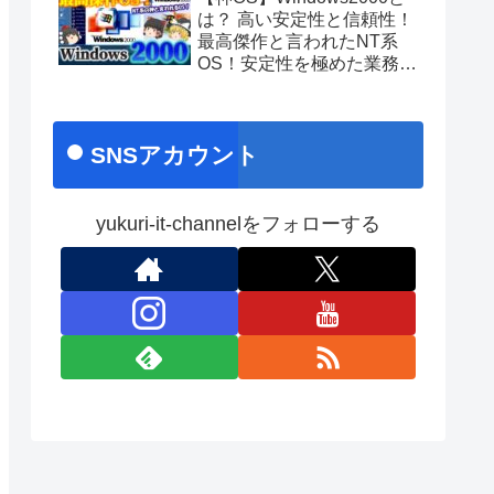
あのちゃんライブ
は？ 高い安定性と信頼性！
最高傑作と言われたNT系
OS！安定性を極めた業務向
け名作OS！ No.171
SNSアカウント
yukuri-it-channelをフォローする