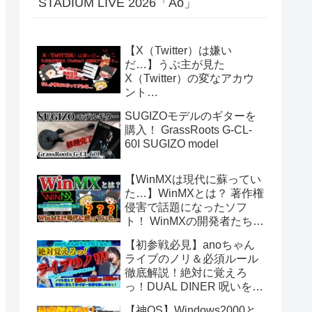
STADIUM LIVE 2026「Ao」
【X（Twitter）は嫌い
だ…】うぷ主が見た
X（Twitter）の変なアカウ
ント…
SUGIZOモデルのギターを
購入！ GrassRoots G-CL-
60I SUGIZO model
【WinMXは現代に蘇ってい
た…】WinMXとは？ 著作権
侵害で話題になったソフ
ト！ WinMXの開発者たちが
作ったファイル共有ソフト
【初参戦必見】anoちゃん
「Fopnu」とは？ No.140
ライブのノリ＆必須ルール
徹底解説！絶対に覚えろ
っ！DUAL DINER 呪いをか
けて、まぼろしをといて。
【神OS】Windows2000と