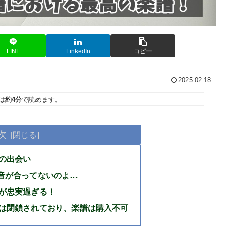
LINE
LinkedIn
コピー
2025.02.18
は
約4分
で読めます。
次
onとの出会い
音が合ってないのよ…
nの採譜が忠実過ぎる！
Japonは閉鎖されており、楽譜は購入不可