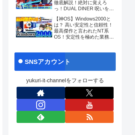
徹底解説！絶対に覚えろ
っ！DUAL DINER 呪いをか
けて、まぼろしをといて。
【神OS】Windows2000と
あのちゃんライブ
は？ 高い安定性と信頼性！
最高傑作と言われたNT系
OS！安定性を極めた業務向
け名作OS！ No.171
SNSアカウント
yukuri-it-channelをフォローする