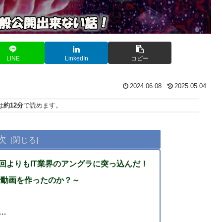
LINE
LinkedIn
コピー
2024.06.08
2025.05.04
は
約12分
で読めます。
次
回よりもIT業界のアングラに突っ込んだ！
で動画を作ったのか？～
…