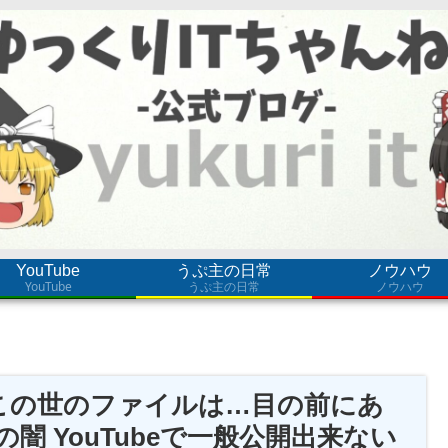
YouTube
うぷ主の日常
ノウハウ
YouTube
うぷ主の日常
ノウハウ
この世のファイルは…目の前にあ
闇 YouTubeで一般公開出来ない