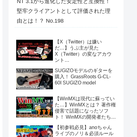
NT 3.1から進化した安定性と互換性！
堅牢クライアントとして評価された理
由とは！？ No.198
【X（Twitter）は嫌い
だ…】うぷ主が見た
X（Twitter）の変なアカウ
ント…
SUGIZOモデルのギターを
購入！ GrassRoots G-CL-
60I SUGIZO model
【WinMXは現代に蘇ってい
た…】WinMXとは？ 著作権
侵害で話題になったソフ
ト！ WinMXの開発者たちが
作ったファイル共有ソフト
【初参戦必見】anoちゃん
「Fopnu」とは？ No.140
ライブのノリ＆必須ルール