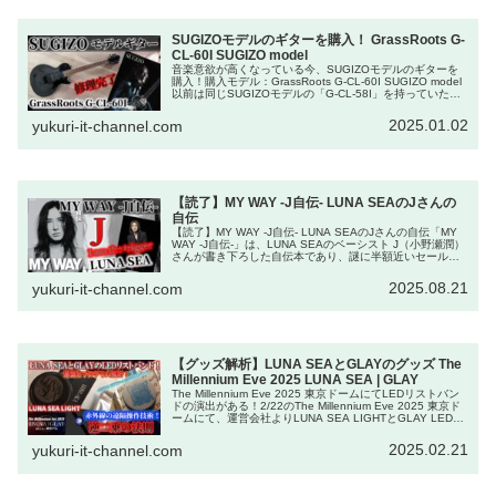
SUGIZOモデルのギターを購入！ GrassRoots G-
CL-60I SUGIZO model
音楽意欲が高くなっている今、SUGIZOモデルのギターを
購入！購入モデル：GrassRoots G-CL-60I SUGIZO model
以前は同じSUGIZOモデルの「G-CL-58I」を持っていたの
ですが、超久しぶりにギターを購入しまし...
2025.01.02
yukuri-it-channel.com
【読了】MY WAY -J自伝- LUNA SEAのJさんの
自伝
【読了】MY WAY -J自伝- LUNA SEAのJさんの自伝「MY
WAY -J自伝-」は、LUNA SEAのベーシスト J（小野瀬潤）
さんが書き下ろした自伝本であり、謎に半額近いセールだ
ったので購入し、読了。価格はKindle版で2...
2025.08.21
yukuri-it-channel.com
【グッズ解析】LUNA SEAとGLAYのグッズ The
Millennium Eve 2025 LUNA SEA | GLAY
The Millennium Eve 2025 東京ドームにてLEDリストバン
ドの演出がある！2/22のThe Millennium Eve 2025 東京ド
ームにて、運営会社よりLUNA SEA LIGHTとGLAY LEDリ
ストバンドを...
2025.02.21
yukuri-it-channel.com