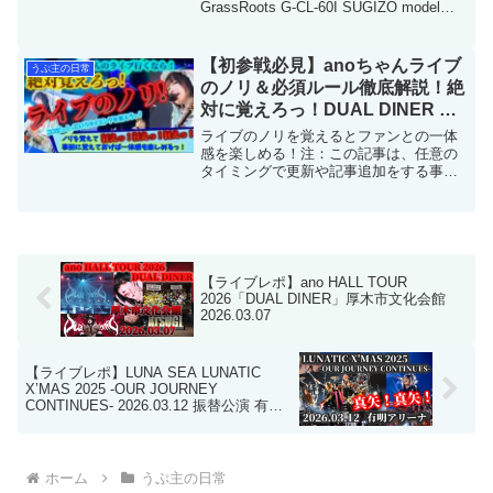
GrassRoots G-CL-60I SUGIZO model以
前は同じSUGIZOモデルの「G-CL-58I」
を持っていたのですが、超久しぶりにギ
ターを購入しまし...
【初参戦必見】anoちゃんライブ
うぷ主の日常
のノリ＆必須ルール徹底解説！絶
対に覚えろっ！DUAL DINER 呪
いをかけて、まぼろしをといて。
ライブのノリを覚えるとファンとの一体
あのちゃんライブ
感を楽しめる！注：この記事は、任意の
タイミングで更新や記事追加をする事が
あります（要チェック）。 一人でも
多くのanoちゃんファンが、ライブを楽し
めるようにと思って書いてます。最終更
新日：2026/05...
【ライブレポ】ano HALL TOUR
2026「DUAL DINER」厚木市文化会館
2026.03.07
【ライブレポ】LUNA SEA LUNATIC
X’MAS 2025 -OUR JOURNEY
CONTINUES- 2026.03.12 振替公演 有明
アリーナ
ホーム
うぷ主の日常