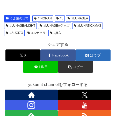
うぷ主の日常
#INORAN
#J
#LUNASEA
#LUNASEALIGHT
#LUNASEAグッズ
#LUNATICXMAS
#SUGIZO
#ルナクリ
#真矢
シェアする
X
Facebook
はてブ
LINE
コピー
yukuri-it-channelをフォローする