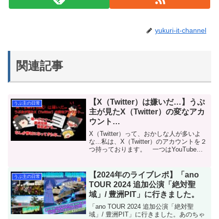
yukuri-it-channel
関連記事
【X（Twitter）は嫌いだ…】うぷ
うぷ主の日常
主が見たX（Twitter）の変なアカ
ウント…
X（Twitter）って、おかしな人が多いよ
な...私は、X（Twitter）のアカウントを２
つ持っております。 一つはYouTubeの
宣伝用のアカウントです（ゆっくりITち
ゃんねるのアカウントね）。 もう一つ
は、私個人のアカウント。私がX...
【2024年のライブレポ】「ano
うぷ主の日常
TOUR 2024 追加公演「絶対聖
域」/ 豊洲PIT」に行きました。
「ano TOUR 2024 追加公演「絶対聖
域」/ 豊洲PIT」に行きました。あのちゃ