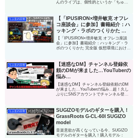
んのライブは、個性的というか「ちゅ、
多様性」だけしか知らない層が見たら、
全く違う印象を受けそうなライブです。
私もブルーレイでライブ映像見るまで、
【「IPUSIRON×増井敏克 オフレ
うぷ主の日常
独特なポ...
コ座談会」に参加】書籍紹介：ハ
ッキング・ラボのつくりかた 完
全版 仮想環境におけるハッカー
【「IPUSIRON×増井敏克 オフレコ座談
体験学習 著者：IPUSIRON
会」に参加】書籍紹介：ハッキング・ラ
ボのつくりかた 完全版 仮想環境における
ハッカー体験学習 著者：IPUSIRON・オ
フレコ座談会へ行って来ました！
IPUSIRONさんとは、IT関係のイベント
【迷惑なDM】チャンネル登録依
うぷ主の日常
で...
頼のDMが来ました…YouTuberの
悩み…
【迷惑なDM】チャンネル登録依頼のDM
が来ました…YouTuberの悩み...超！久し
ぶりにSNSアカウントでチャンネル登録
依頼のDMが来たよ(笑)何時ぶりだろう
か...1年以上は来ていないかな。久しぶり
にSNSでDMが届いたので、昔から募...
SUGIZOモデルのギターを購入！
うぷ主の日常
GrassRoots G-CL-60I SUGIZO
model
音楽意欲が高くなっている今、SUGIZO
モデルのギターを購入！購入モデル：