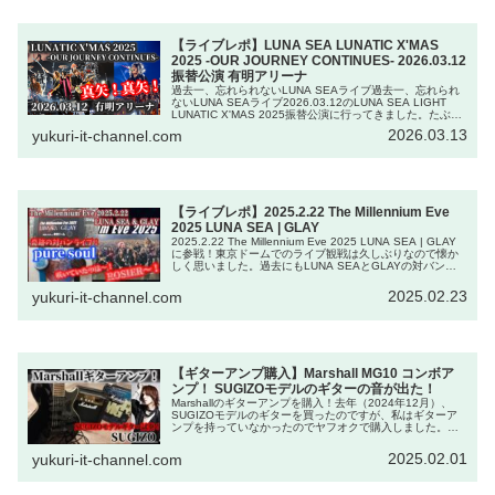
【ライブレポ】LUNA SEA LUNATIC X'MAS
2025 -OUR JOURNEY CONTINUES- 2026.03.12
振替公演 有明アリーナ
過去一、忘れられないLUNA SEAライブ過去一、忘れられ
ないLUNA SEAライブ2026.03.12のLUNA SEA LIGHT
LUNATIC X'MAS 2025振替公演に行ってきました。たぶ
ん、今日のライブはLUNA SEAで過...
2026.03.13
yukuri-it-channel.com
【ライブレポ】2025.2.22 The Millennium Eve
2025 LUNA SEA | GLAY
2025.2.22 The Millennium Eve 2025 LUNA SEA | GLAY
に参戦！東京ドームでのライブ観戦は久しぶりなので懐か
しく思いました。過去にもLUNA SEAとGLAYの対バンラ
イブはあり、1999年12月2...
2025.02.23
yukuri-it-channel.com
【ギターアンプ購入】Marshall MG10 コンボア
ンプ！ SUGIZOモデルのギターの音が出た！
Marshallのギターアンプを購入！去年（2024年12月）、
SUGIZOモデルのギターを買ったのですが、私はギターア
ンプを持っていなかったのでヤフオクで購入しました。購
入したアンプ：Marshall MG10 コンボアンプ購入しようと
思...
2025.02.01
yukuri-it-channel.com