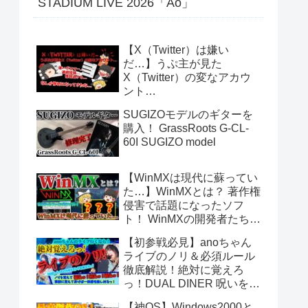
STADIUM LIVE 2026「Ao」
【X（Twitter）は嫌い
だ…】うぷ主が見た
X（Twitter）の変なアカウ
ント…
SUGIZOモデルのギターを
購入！ GrassRoots G-CL-
60I SUGIZO model
【WinMXは現代に蘇ってい
た…】WinMXとは？ 著作権
侵害で話題になったソフ
ト！ WinMXの開発者たちが
作ったファイル共有ソフト
【初参戦必見】anoちゃん
「Fopnu」とは？ No.140
ライブのノリ＆必須ルール
徹底解説！絶対に覚えろ
っ！DUAL DINER 呪いをか
けて、まぼろしをといて。
【神OS】Windows2000と