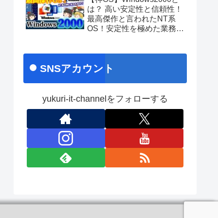
あのちゃんライブ
は？ 高い安定性と信頼性！
最高傑作と言われたNT系
OS！安定性を極めた業務向
け名作OS！ No.171
SNSアカウント
yukuri-it-channelをフォローする