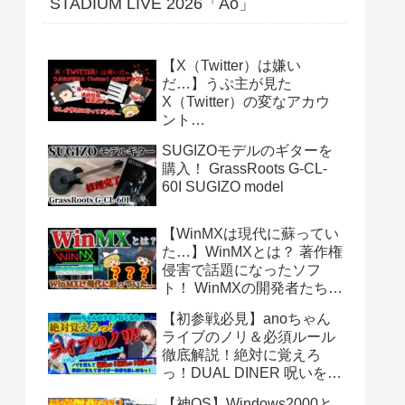
STADIUM LIVE 2026「Ao」
【X（Twitter）は嫌い
だ…】うぷ主が見た
X（Twitter）の変なアカウ
ント…
SUGIZOモデルのギターを
購入！ GrassRoots G-CL-
60I SUGIZO model
【WinMXは現代に蘇ってい
た…】WinMXとは？ 著作権
侵害で話題になったソフ
ト！ WinMXの開発者たちが
作ったファイル共有ソフト
【初参戦必見】anoちゃん
「Fopnu」とは？ No.140
ライブのノリ＆必須ルール
徹底解説！絶対に覚えろ
っ！DUAL DINER 呪いをか
けて、まぼろしをといて。
【神OS】Windows2000と