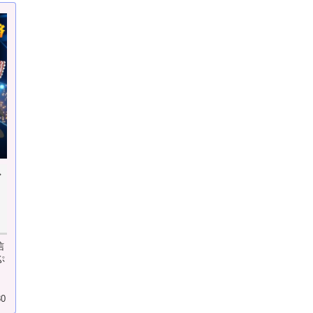
ど
！
信
ぷ
し
30