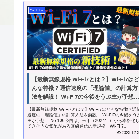
YouTube
【最新無線規格 Wi-Fi7とは？】Wi-Fi7は
んな特徴？通信速度の「理論値」の計算方
法を解説！ Wi-Fi7の今後をうぷ主が予想
No.106
【最新無線規格 Wi-Fi7とは？】Wi-Fi7はどんな特徴？通
速度の「理論値」の計算方法を解説！ Wi-Fi7の今後をう
主が予想！ No.106今回は、来年（2024年）から本格化
てきそうな気配がある無線通信の新規格「Wi-Fi 7...
2023.12.