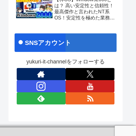
あのちゃんライブ
は？ 高い安定性と信頼性！
最高傑作と言われたNT系
OS！安定性を極めた業務向
け名作OS！ No.171
SNSアカウント
yukuri-it-channelをフォローする