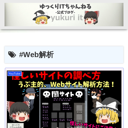
#Web解析
YouTube