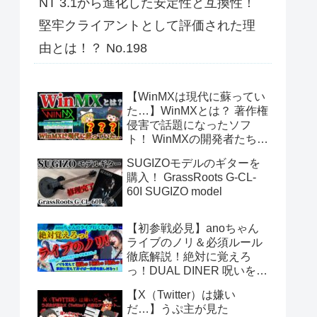
NT 3.1から進化した安定性と互換性！
堅牢クライアントとして評価された理
由とは！？ No.198
【WinMXは現代に蘇ってい
た…】WinMXとは？ 著作権
侵害で話題になったソフ
ト！ WinMXの開発者たちが
作ったファイル共有ソフト
SUGIZOモデルのギターを
「Fopnu」とは？ No.140
購入！ GrassRoots G-CL-
60I SUGIZO model
【初参戦必見】anoちゃん
ライブのノリ＆必須ルール
徹底解説！絶対に覚えろ
っ！DUAL DINER 呪いをか
けて、まぼろしをといて。
【X（Twitter）は嫌い
あのちゃんライブ
だ…】うぷ主が見た