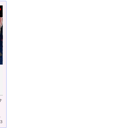
ィ
サ
の
23