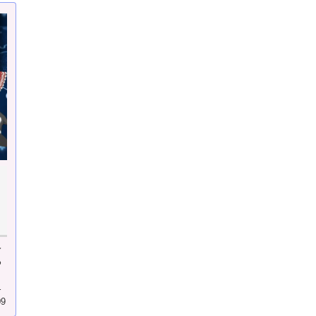
個
レ
る
ア
レ
09