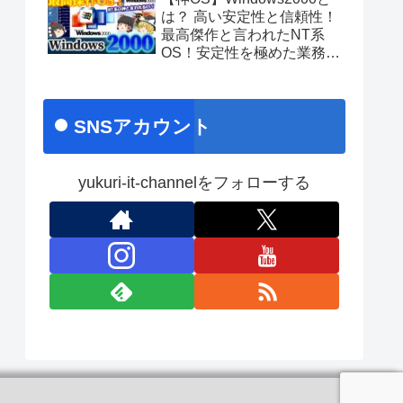
あのちゃんライブ
は？ 高い安定性と信頼性！
最高傑作と言われたNT系
OS！安定性を極めた業務向
け名作OS！ No.171
SNSアカウント
yukuri-it-channelをフォローする