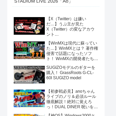
STADIUM LIVE 2026「Ao」
【X（Twitter）は嫌い
だ…】うぷ主が見た
X（Twitter）の変なアカウ
ント…
【WinMXは現代に蘇ってい
た…】WinMXとは？ 著作権
侵害で話題になったソフ
ト！ WinMXの開発者たちが
作ったファイル共有ソフト
SUGIZOモデルのギターを
「Fopnu」とは？ No.140
購入！ GrassRoots G-CL-
60I SUGIZO model
【初参戦必見】anoちゃん
ライブのノリ＆必須ルール
徹底解説！絶対に覚えろ
っ！DUAL DINER 呪いをか
けて、まぼろしをといて。
【神OS】Windows2000と