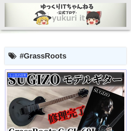
#GrassRoots
うぷ主の日常