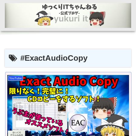
#ExactAudioCopy
YouTube