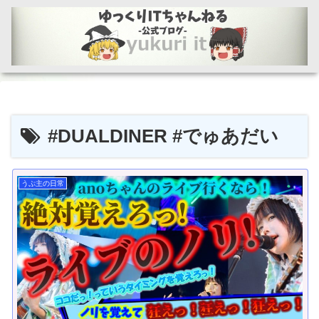
#DUALDINER #でゅあだい
うぷ主の日常