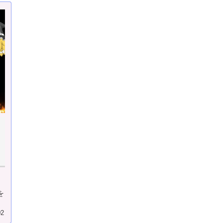
と
を
02