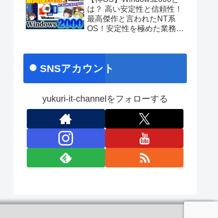
あのちゃんライブ
は？ 高い安定性と信頼性！
最高傑作と言われたNT系
OS！安定性を極めた業務向
け名作OS！ No.171
SNSアカウント
yukuri-it-channelをフォローする