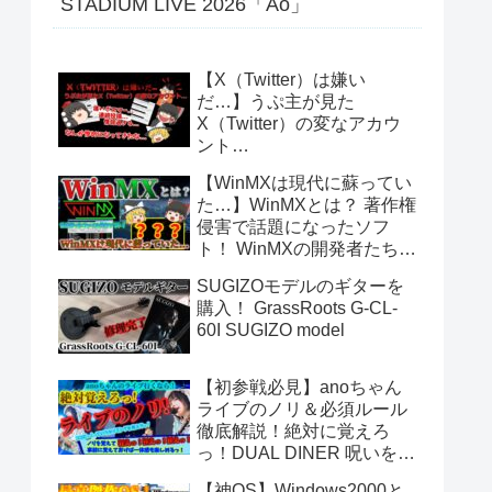
STADIUM LIVE 2026「Ao」
【X（Twitter）は嫌い
だ…】うぷ主が見た
X（Twitter）の変なアカウ
ント…
【WinMXは現代に蘇ってい
た…】WinMXとは？ 著作権
侵害で話題になったソフ
ト！ WinMXの開発者たちが
作ったファイル共有ソフト
SUGIZOモデルのギターを
「Fopnu」とは？ No.140
購入！ GrassRoots G-CL-
60I SUGIZO model
【初参戦必見】anoちゃん
ライブのノリ＆必須ルール
徹底解説！絶対に覚えろ
っ！DUAL DINER 呪いをか
けて、まぼろしをといて。
【神OS】Windows2000と