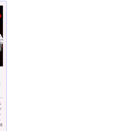
来
れ
ッ
ろ
の
28