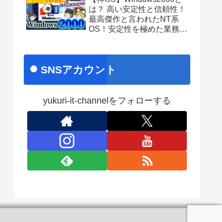
あのちゃんライブ
は？ 高い安定性と信頼性！
最高傑作と言われたNT系
OS！安定性を極めた業務向
け名作OS！ No.171
SNSアカウント
yukuri-it-channelをフォローする