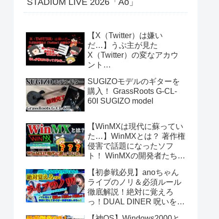
STADIUM LIVE 2026「Ao」
【X（Twitter）は嫌い
だ…】うぷ主が見た
X（Twitter）の変なアカウ
ント…
SUGIZOモデルのギターを
購入！ GrassRoots G-CL-
60I SUGIZO model
【WinMXは現代に蘇ってい
た…】WinMXとは？ 著作権
侵害で話題になったソフ
ト！ WinMXの開発者たちが
作ったファイル共有ソフト
【初参戦必見】anoちゃん
「Fopnu」とは？ No.140
ライブのノリ＆必須ルール
徹底解説！絶対に覚えろ
っ！DUAL DINER 呪いをか
けて、まぼろしをといて。
【神OS】Windows2000と