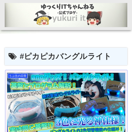
#ピカピカバングルライト
うぷ主の日常