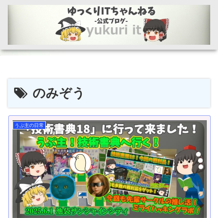
のみぞう
うぷ主の日常