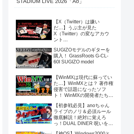
STADIUM LIVE 2026「Ao」
【X（Twitter）は嫌い
だ…】うぷ主が見た
X（Twitter）の変なアカウ
ント…
SUGIZOモデルのギターを
購入！ GrassRoots G-CL-
60I SUGIZO model
【WinMXは現代に蘇ってい
た…】WinMXとは？ 著作権
侵害で話題になったソフ
ト！ WinMXの開発者たちが
作ったファイル共有ソフト
【初参戦必見】anoちゃん
「Fopnu」とは？ No.140
ライブのノリ＆必須ルール
徹底解説！絶対に覚えろ
っ！DUAL DINER 呪いをか
けて、まぼろしをといて。
【神OS】Windows2000と