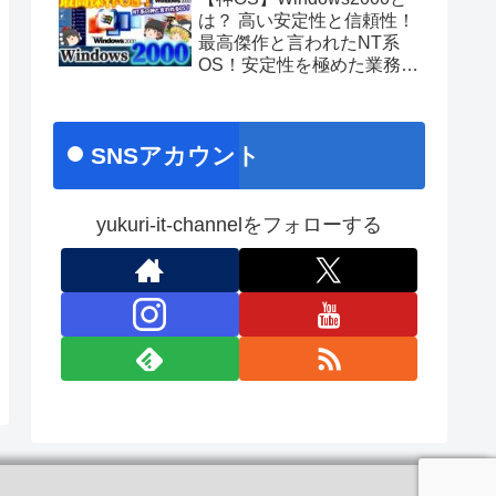
あのちゃんライブ
は？ 高い安定性と信頼性！
最高傑作と言われたNT系
OS！安定性を極めた業務向
け名作OS！ No.171
SNSアカウント
yukuri-it-channelをフォローする