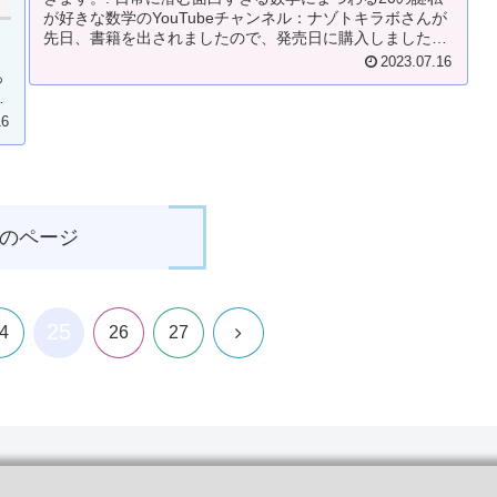
が好きな数学のYouTubeチャンネル：ナゾトキラボさんが
先日、書籍を出されましたので、発売日に購入しました。
、
書籍名：それ、数学で証...
2023.07.16
っ
や
16
のページ
25
次
4
26
27
へ