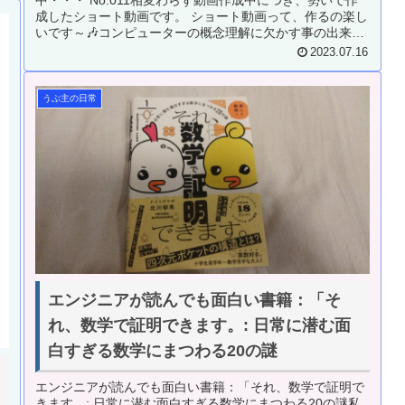
中・・・ No.011相変わらず動画作成中につき、勢いで作
成したショート動画です。 ショート動画って、作るの楽し
いです～🎶コンピューターの概念理解に欠かす事の出来な
い知識である2進数。 こ...
2023.07.16
うぷ主の日常
エンジニアが読んでも面白い書籍：「そ
れ、数学で証明できます。: 日常に潜む面
白すぎる数学にまつわる20の謎
エンジニアが読んでも面白い書籍：「それ、数学で証明で
きます。: 日常に潜む面白すぎる数学にまつわる20の謎私