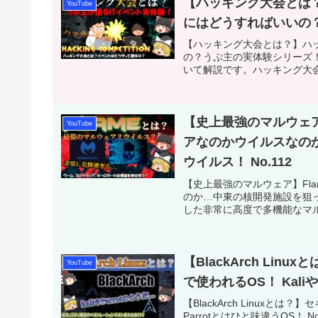
【ハッキング大会とは
YouTube
にはどうすればいいの？
【ハッキング大会とは？】ハ
の？うぷ主の実体験シリーズ！
いて解説です。ハッキング大会
【史上最強のマルウェア
YouTube
アなのかウイルスなの
ウイルス！ No.112
【史上最強のマルウェア】Fl
のか…中東の核開発施設を狙った
した非常に高度で多機能なマルウ
【BlackArch L
YouTube
で使われるOS！ Kaliや
【BlackArch Linuxと
Parrotとはひと味違うOS！ No.