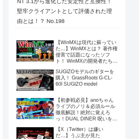
NT 3.1から進化した安定性と互換性！
堅牢クライアントとして評価された理
由とは！？ No.198
【WinMXは現代に蘇ってい
た…】WinMXとは？ 著作権
侵害で話題になったソフ
ト！ WinMXの開発者たちが
作ったファイル共有ソフト
SUGIZOモデルのギターを
「Fopnu」とは？ No.140
購入！ GrassRoots G-CL-
60I SUGIZO model
【初参戦必見】anoちゃん
ライブのノリ＆必須ルール
徹底解説！絶対に覚えろ
っ！DUAL DINER 呪いをか
けて、まぼろしをといて。
【X（Twitter）は嫌い
あのちゃんライブ
だ…】うぷ主が見た