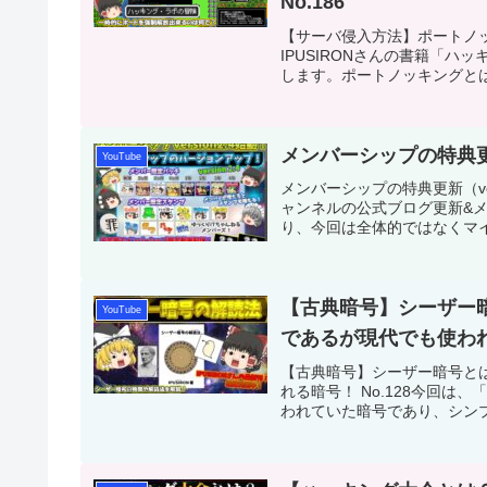
No.186
【サーバ侵入方法】ポートノ
IPUSIRONさんの書籍「ハ
します。ポートノッキングとは
メンバーシップの特典更新（ve
YouTube
メンバーシップの特典更新（ver
ャンネルの公式ブログ更新&メ
り、今回は全体的ではなくマイ
【古典暗号】シーザー暗
YouTube
であるが現代でも使われる
【古典暗号】シーザー暗号と
れる暗号！ No.128今回
われていた暗号であり、シンプ