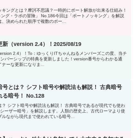
ッキングとは？摩訶不思議？一時的にポート解放が出来る仕組み！
ッキング・ラボの冒険」 No.186今回は「ポートノッキング」を解説
、決められた順序で複数のポー...
rsion 2.4）！2025/08/19
sion 2.4）！To：ゆっくりITちゃんねるメンバーズこの度、当チ
ンバーシップの特典を更新しました！version番号からわかる通
ナーな更新になりま...
号とは？ シフト暗号や解読法も解説！ 古典暗号
暗号！ No.128
は？ シフト暗号や解読法も解説！ 古典暗号であるが現代でも使わ
は、「シーザー暗号」を解説します。人類の歴史上、古代ローマより使
ルながら現代まで使われている暗号...