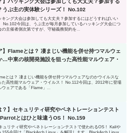
？】ハッキング大会は参加しても大丈夫？参加する
うぷ主の実体験シリーズ！ No.102
ッキング大会は参加しても大丈夫？参加するにはどうすればいい
 No.102今回は、うぷ主が毎月参加しているハッキング大会につ
の主催者側次第ですが、守秘義務契約を...
】Flameとは？ 凄まじい機能を併せ持つマルウェ
か…中東の核開発施設を狙った高性能マルウェア・
ameとは？ 凄まじい機能を併せ持つマルウェアなのかウイルスな
高性能マルウェア・ウイルス！ No.112今回は、2012年に登場
ェアである「Flame」...
inuxとは？】セキュリティ研究やペネトレーションテスト
Parrotとはひと味違うOS！ No.159
は？】セキュリティ研究やペネトレーションテストで使われるOS！ Kaliや
155今回は「BlackArch Linux」を解説します。BlackArch Linux