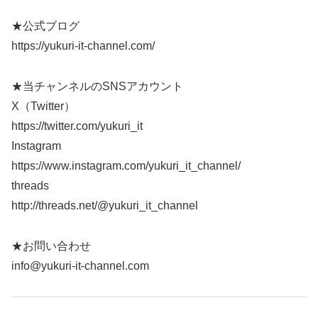
★公式ブログ
https://yukuri-it-channel.com/
★当チャンネルのSNSアカウント
X（Twitter）
https://twitter.com/yukuri_it
Instagram
https://www.instagram.com/yukuri_it_channel/
threads
http://threads.net/@yukuri_it_channel
★お問い合わせ
info@yukuri-it-channel.com