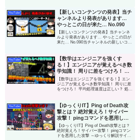
No.040ネットワーク理解に欠かせない知
識の「TCPとUDP」について解説です。
情報処理技術者試験でも出題される知識
【新しいコンテンツの発表】当チ
YouTube
なの...
ャンネルより発表があります…
やっとこの日が来た… No.090
【新しいコンテンツの発表】当チャンネ
ルより発表があります… やっとこの日が
来た… No.090当チャンネルの新しいコン
テンツとして「公式ブログ」が出来まし
た！動画視聴者の方々にタメになるコン
テンツを届けられるようにと願いを込め
【数学はエンジニアを強くす
YouTube
まして、202...
る！】エンジニアが覚えるべき数
学知識！ 周りに差をつけろ！ 平
均処理速度は正しい？ 処理速度
【数学はエンジニアを強くする！】エン
のばらつきはどうやって求める？
ジニアが覚えるべき数学知識！ 周りに差
をつけろ！ 平均処理速度は正しい？ 処理
No.123
速度のばらつきはどうやって求める？
No.123今回は、「エンジニアが覚えるべ
き数学知識」を解説します。うぷ主はシ
【ゆっくりIT】Ping of Death攻
YouTube
ステム開発現...
撃とは？ 絶対覚えろ！サイバー
攻撃！ pingコマンドを悪用した
攻撃 ～ゆっくり解説サイバー攻
【ゆっくりIT】Ping of Death攻撃とは？
撃～ No.058
絶対覚えろ！サイバー攻撃！ pingコマン
ドを悪用した攻撃 ～ゆっくり解説サイバ