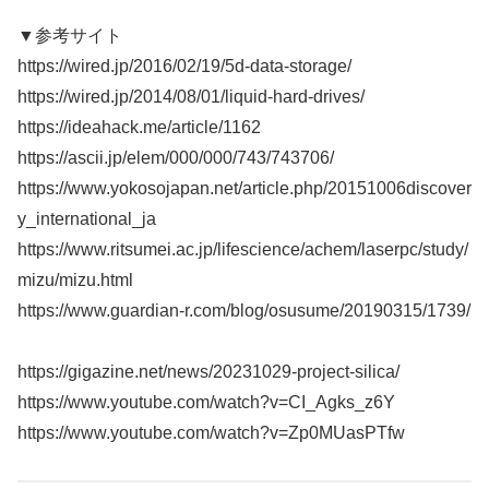
▼参考サイト
https://wired.jp/2016/02/19/5d-data-storage/
https://wired.jp/2014/08/01/liquid-hard-drives/
https://ideahack.me/article/1162
https://ascii.jp/elem/000/000/743/743706/
https://www.yokosojapan.net/article.php/20151006discover
y_international_ja
https://www.ritsumei.ac.jp/lifescience/achem/laserpc/study/
mizu/mizu.html
https://www.guardian-r.com/blog/osusume/20190315/1739/
https://gigazine.net/news/20231029-project-silica/
https://www.youtube.com/watch?v=CI_Agks_z6Y
https://www.youtube.com/watch?v=Zp0MUasPTfw