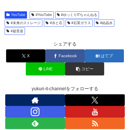
YouTube
#YouTube
#ゆっくりITちゃんねる
#未来のストレージ
#水と石
#石英ガラス
#結晶水
#超音波
シェアする
X
Facebook
はてブ
LINE
コピー
yukuri-it-channelをフォローする