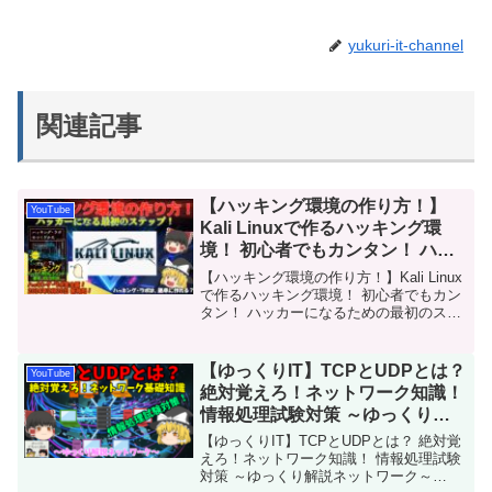
yukuri-it-channel
関連記事
【ハッキング環境の作り方！】
YouTube
Kali Linuxで作るハッキング環
境！ 初心者でもカンタン！ ハッ
カーになるための最初のステップ
【ハッキング環境の作り方！】Kali Linux
をクリアしよう！ うぷ主的！オ
で作るハッキング環境！ 初心者でもカン
タン！ ハッカーになるための最初のステ
ススメのカスタマイズも解説！
ップをクリアしよう！ うぷ主的！オスス
No.113
メのカスタマイズも解説！ No.113今回
は、「ハッキング環境の作り方！」を
【ゆっくりIT】TCPとUDPとは？
YouTube
解...
絶対覚えろ！ネットワーク知識！
情報処理試験対策 ～ゆっくり解
説ネットワーク～ No.040
【ゆっくりIT】TCPとUDPとは？ 絶対覚
えろ！ネットワーク知識！ 情報処理試験
対策 ～ゆっくり解説ネットワーク～