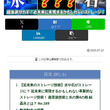
X
はてブ
LINE
LinkedIn
コピー
2025.07.12
この記事は
約4分
で読めます。
目次
【近未来のストレージ技術】水や石がストレー
ジに？ 近未来に実現するかもしれない革新的な
ストレージ技術！ 超音波技術と水の第4の相 結
晶水とは？ No.169