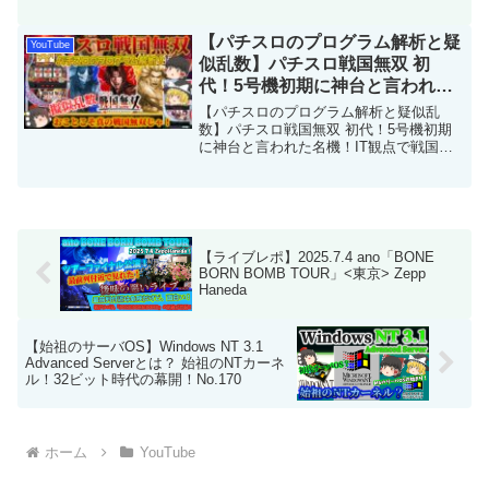
ー攻撃～ No.058pingコマンドを悪用した
サイバー攻撃である「Ping of Death攻
撃」につい...
【パチスロのプログラム解析と疑
YouTube
似乱数】パチスロ戦国無双 初
代！5号機初期に神台と言われた
名機！IT観点で戦国ラッシュの如
【パチスロのプログラム解析と疑似乱
く解説！ No.164
数】パチスロ戦国無双 初代！5号機初期
に神台と言われた名機！IT観点で戦国ラ
ッシュの如く解説！ No.164今回は「パチ
スロのプログラム解析と疑似乱数」を解
説します。2007年8月に登場した5号機の
パチスロ...
【ライブレポ】2025.7.4 ano「BONE
BORN BOMB TOUR」<東京> Zepp
Haneda
【始祖のサーバOS】Windows NT 3.1
Advanced Serverとは？ 始祖のNTカーネ
ル！32ビット時代の幕開！No.170
ホーム
YouTube