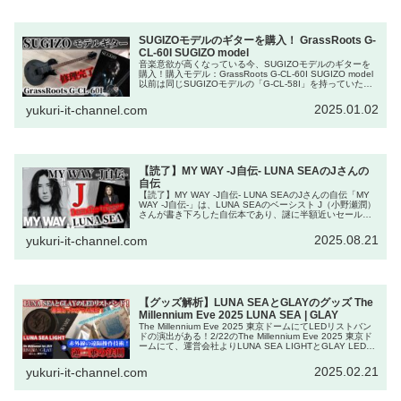
SUGIZOモデルのギターを購入！ GrassRoots G-
CL-60I SUGIZO model
音楽意欲が高くなっている今、SUGIZOモデルのギターを
購入！購入モデル：GrassRoots G-CL-60I SUGIZO model
以前は同じSUGIZOモデルの「G-CL-58I」を持っていたの
ですが、超久しぶりにギターを購入しまし...
2025.01.02
yukuri-it-channel.com
【読了】MY WAY -J自伝- LUNA SEAのJさんの
自伝
【読了】MY WAY -J自伝- LUNA SEAのJさんの自伝「MY
WAY -J自伝-」は、LUNA SEAのベーシスト J（小野瀬潤）
さんが書き下ろした自伝本であり、謎に半額近いセールだ
ったので購入し、読了。価格はKindle版で2...
2025.08.21
yukuri-it-channel.com
【グッズ解析】LUNA SEAとGLAYのグッズ The
Millennium Eve 2025 LUNA SEA | GLAY
The Millennium Eve 2025 東京ドームにてLEDリストバン
ドの演出がある！2/22のThe Millennium Eve 2025 東京ド
ームにて、運営会社よりLUNA SEA LIGHTとGLAY LEDリ
ストバンドを...
2025.02.21
yukuri-it-channel.com