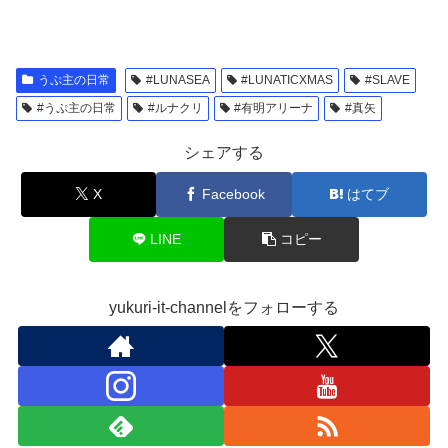
うぷ主の日常
#LUNASEA
#LUNATICXMAS
#SLAVE
#うぷ主の日常
#ルナクリ
#有明アリーナ
#真矢
シェアする
X
Facebook
はてブ
LINE
コピー
yukuri-it-channelをフォローする