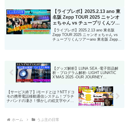
あります（要チェック）。 一人でも
多くのanoちゃんファンが、ライブを楽し
めるようにと思って書いてます。最終更
【ライブレポ】2025.2.13 ano 東
うぷ主の日常
新日：2026/05...
名阪 Zepp TOUR 2025 ニャンオ
ェちゃん vs チュープリくんツア
ー
【ライブレポ】2025.2.13 ano 東名阪
Zepp TOUR 2025 ニャンオェちゃん vs
チュープリくんツアーano 東名阪 Zepp
TOUR 2025 ニャンオェちゃん vs チュー
プリくんツアーに行ってきました。公演
日：...
【グッズ解析】LUNA SEA -電子部品解
析・プログラム解析- LIGHT LUNATIC
X’MAS 2025 -OUR JOURNEY
CONTINUES-
【サービス終了】iモードとは？NTTドコ
モの携帯電話移動通信システム！プラチ
ナバンドの凄さ！懐かしの絵文字やメル
友・月額コンテンツ！4,800万人が使った
最強プラットフォーム！ No.190
ホーム
うぷ主の日常