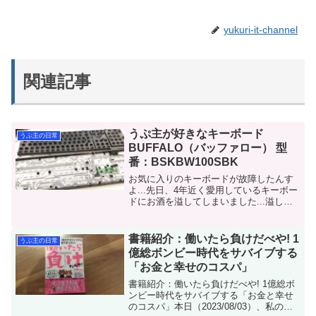
yukuri-it-channel
関連記事
うぷ主が好きなキーボード
うぷ主の日常
BUFFALO（バッファロー） 型
番：BSKBW100SBK
お気に入りのキーボードが故障したんす
よ...先日、4年近く愛用しているキーボー
ドにお酒を溢してしまいました...溢した
後、洗って使ったみたのですが、キーボ
ードのキーを押しても別なキー入力とな
ってしまい、全く使う事が出来ない...😭
書籍紹介：働いたら負けだべや! 1
うぷ主の日常
😭流石に新...
億総ボンビー時代をサバイブする
「お金と幸せのコスパ」
書籍紹介：働いたら負けだべや! 1億総ボ
ンビー時代をサバイブする「お金と幸せ
のコスパ」本日（2023/08/03）、私の好