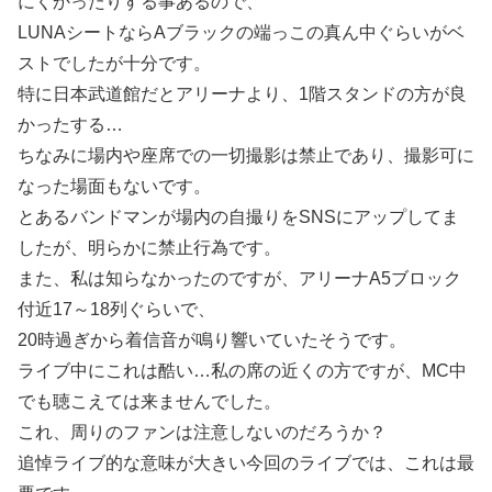
にくかったりする事あるので、
LUNAシートならAブラックの端っこの真ん中ぐらいがベ
ストでしたが十分です。
特に日本武道館だとアリーナより、1階スタンドの方が良
かったする…
ちなみに場内や座席での一切撮影は禁止であり、撮影可に
なった場面もないです。
とあるバンドマンが場内の自撮りをSNSにアップしてま
したが、明らかに禁止行為です。
また、私は知らなかったのですが、アリーナA5ブロック
付近17～18列ぐらいで、
20時過ぎから着信音が鳴り響いていたそうです。
ライブ中にこれは酷い…私の席の近くの方ですが、MC中
でも聴こえては来ませんでした。
これ、周りのファンは注意しないのだろうか？
追悼ライブ的な意味が大きい今回のライブでは、これは最