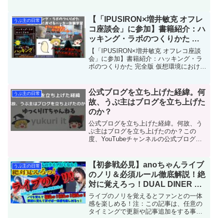
きなYouTubeチャンネル：トレトレチャ
ンネルのトレトレ店長が書かれました書
籍が発売されました。事前にAmazonで...
【「IPUSIRON×増井敏克 オフレ
うぷ主の日常
コ座談会」に参加】書籍紹介：ハ
ッキング・ラボのつくりかた 完
全版 仮想環境におけるハッカー
【「IPUSIRON×増井敏克 オフレコ座談
体験学習 著者：IPUSIRON
会」に参加】書籍紹介：ハッキング・ラ
ボのつくりかた 完全版 仮想環境における
ハッカー体験学習 著者：IPUSIRON・オ
フレコ座談会へ行って来ました！
IPUSIRONさんとは、IT関係のイベント
公式ブログを立ち上げた経緯。何
うぷ主の日常
で...
故、うぷ主はブログを立ち上げた
のか？
公式ブログを立ち上げた経緯。何故、う
ぷ主はブログを立ち上げたのか？この
度、YouTubeチャンネルの公式ブログを
立ち上げましたが、開設の経緯をコンテ
ンツとして記載致します。ブログ立ち上
げの経緯以前、私は約8年前、Amebaブロ
【初参戦必見】anoちゃんライブ
うぷ主の日常
グで学生時代の...
のノリ＆必須ルール徹底解説！絶
対に覚えろっ！DUAL DINER 呪
いをかけて、まぼろしをといて。
ライブのノリを覚えるとファンとの一体
あのちゃんライブ
感を楽しめる！注：この記事は、任意の
タイミングで更新や記事追加をする事が