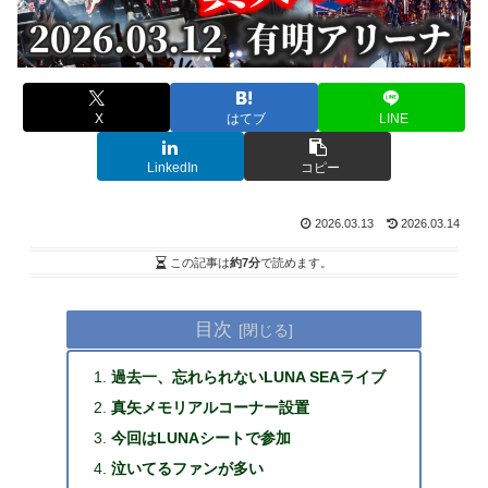
X
はてブ
LINE
LinkedIn
コピー
2026.03.13
2026.03.14
この記事は
約7分
で読めます。
目次
過去一、忘れられないLUNA SEAライブ
真矢メモリアルコーナー設置
今回はLUNAシートで参加
泣いてるファンが多い