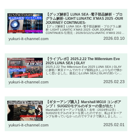
【グッズ解析】LUNA SEA -電子部品解析・プロ
グラム解析- LIGHT LUNATIC X'MAS 2025 -OUR
JOURNEY CONTINUES-
【グッズ解析】LUNA SEA -電子部品解析・プログラム解
析- LIGHT LUNATIC X'MAS 2025 -OUR JOURNEY
CONTINUES-引用元：2026/3/12のLUNATIC X'MAS 2025
有明アリーナ...
2026.03.10
yukuri-it-channel.com
【ライブレポ】2025.2.22 The Millennium Eve
2025 LUNA SEA | GLAY
2025.2.22 The Millennium Eve 2025 LUNA SEA | GLAY
に参戦！東京ドームでのライブ観戦は久しぶりなので懐か
しく思いました。過去にもLUNA SEAとGLAYの対バンラ
イブはあり、1999年12月2...
2025.02.23
yukuri-it-channel.com
【ギターアンプ購入】Marshall MG10 コンボア
ンプ！ SUGIZOモデルのギターの音が出た！
Marshallのギターアンプを購入！去年（2024年12月）、
SUGIZOモデルのギターを買ったのですが、私はギターア
ンプを持っていなかったのでヤフオクで購入しました。購
入したアンプ：Marshall MG10 コンボアンプ購入しようと
思...
2025.02.01
yukuri-it-channel.com