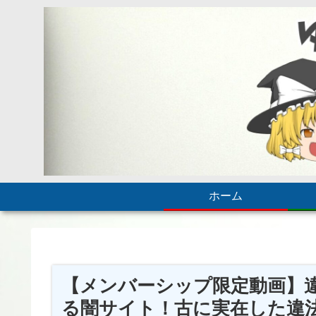
ホーム
【メンバーシップ限定動画】
る闇サイト！古に実在した違法サ