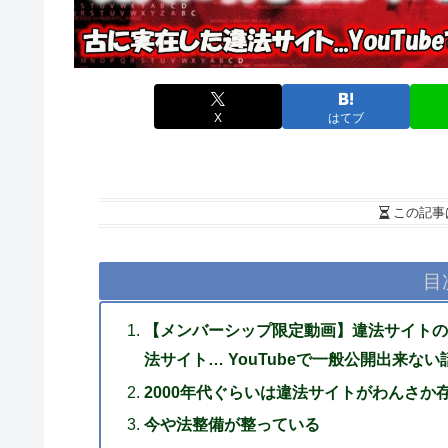
X
はてブ
この記事
目
【メンバーシップ限定動画】違法サイトの
法サイト… YouTubeで一般公開出来ない話！
2000年代ぐらいは違法サイトがわんさか
今や法整備が整っている