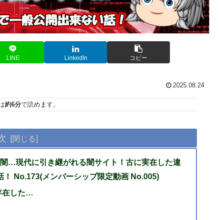
LINE
LinkedIn
コピー
2025.08.24
は
約6分
で読めます。
次
闇…現代に引き継がれる闇サイト！古に実在した違
 No.173(メンバーシップ限定動画 No.005)
存在した…