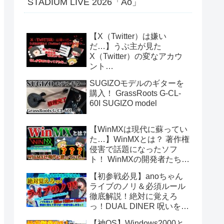
STADIUM LIVE 2026「Ao」
【X（Twitter）は嫌い
だ…】うぷ主が見た
X（Twitter）の変なアカウ
ント…
SUGIZOモデルのギターを
購入！ GrassRoots G-CL-
60I SUGIZO model
【WinMXは現代に蘇ってい
た…】WinMXとは？ 著作権
侵害で話題になったソフ
ト！ WinMXの開発者たちが
作ったファイル共有ソフト
【初参戦必見】anoちゃん
「Fopnu」とは？ No.140
ライブのノリ＆必須ルール
徹底解説！絶対に覚えろ
っ！DUAL DINER 呪いをか
けて、まぼろしをといて。
【神OS】Windows2000と