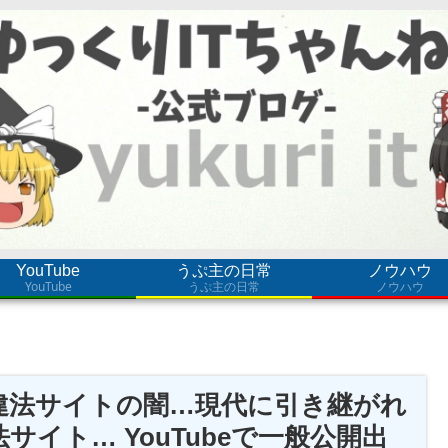
YouTube
うぷ主の日常
ノウハウ
YouTube
うぷ主の日常
ノウハウ
違法サイトの闇…現代に引き継がれ
イト… YouTubeで一般公開出