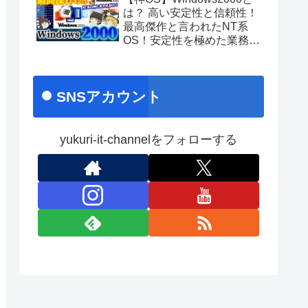
あのちゃんライブ
は？ 高い安定性と信頼性！
最高傑作と言われたNT系
OS！安定性を極めた業務向
け名作OS！ No.171
SNSアカウント
yukuri-it-channelをフォローする