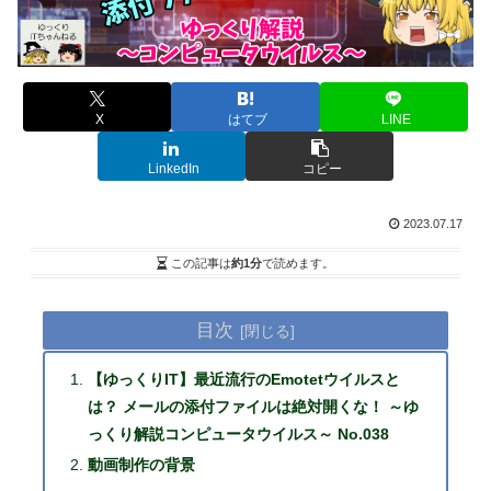
X
はてブ
LINE
LinkedIn
コピー
2023.07.17
この記事は
約1分
で読めます。
目次
【ゆっくりIT】最近流行のEmotetウイルスと
は？ メールの添付ファイルは絶対開くな！ ～ゆ
っくり解説コンピュータウイルス～ No.038
動画制作の背景