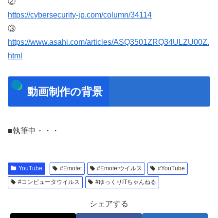
②
https://cybersecurity-jp.com/column/34114
③
https://www.asahi.com/articles/ASQ3501ZRQ34ULZU00Z.
html
動画制作の背景
■執筆中・・・
YouTube
#Emotet
#Emotetウイルス
#YouTube
#コンピュータウイルス
#ゆっくりITちゃんねる
シェアする