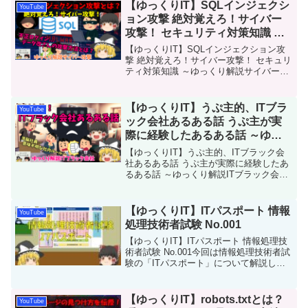
【ゆっくりIT】SQLインジェクシ
YouTube
ョン攻撃 絶対覚えろ！サイバー
攻撃！ セキュリティ対策知識 ～
ゆっくり解説サイバー攻撃～
【ゆっくりIT】SQLインジェクション攻
No.054
撃 絶対覚えろ！サイバー攻撃！ セキュリ
ティ対策知識 ～ゆっくり解説サイバー攻
撃～ No.054サイバー攻撃の一つ「SQLイ
ンジェクション攻撃」について解説で
す。どんな攻撃なのか？その方法は？そ
【ゆっくりIT】うぷ主的、ITブラ
YouTube
の対策...
ック会社あるある話 うぷ主が実
際に経験したあるある話 ～ゆっ
くり解説ITブラック会社～
【ゆっくりIT】うぷ主的、ITブラック会
No.053
社あるある話 うぷ主が実際に経験したあ
るある話 ～ゆっくり解説ITブラック会社
～ No.053うぷ主が実際に経験したITブラ
ック会社あるある話です。うぷ主が経験
した、他社様から聞いたITブラックな話
【ゆっくりIT】ITパスポート 情報
YouTube
を...
処理技術者試験 No.001
【ゆっくりIT】ITパスポート 情報処理技
術者試験 No.001今回は情報処理技術者試
験の「ITパスポート」について解説して
行きます。うぷ主の感想も踏まえて解説
して行きます。IPA 情報処理推進機構が
行っている国家資格です。ITパスポート
【ゆっくりIT】robots.txtとは？
YouTube
の...