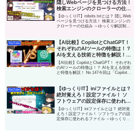
隠しWebページを見つける方法！
検索エンジンのクローラーの仕組
み ～ゆっくり解説制御ファイル
【ゆっくりIT】robots.txtとは？ 隠しWeb
～ No.083
ページを見つける方法！ 検索エンジンの
クローラーの仕組み ～ゆっくり解説制御
ファイル～ No.083検索エンジンのクロー
ラ制御で使われるrobots.txtについて解説
です。robots...
【AI比較】CopilotとChatGPT！
YouTube
それぞれのAIツールの特徴は！？
AIを支える技術と特徴を解説！
No.147
【AI比較】CopilotとChatGPT！ それぞれ
のAIツールの特徴は！？ AIを支える技術
と特徴を解説！ No.147今回は「Copilotと
ChatGPT」を解説します。現在では、IT
分野を飛び越えて活躍しているAIツー
ル。Chat...
【ゆっくりIT】iniファイルとは？
YouTube
絶対覚えろ！設定ファイル！ ソ
フトウェアの設定保存に使われる
ファイル ～ゆっくり設定ファイ
【ゆっくりIT】iniファイルとは？ 絶対覚
ル～ No.052
えろ！設定ファイル！ ソフトウェアの設
定保存に使われるファイル ～ゆっくり設
定ファイル～ No.052主にWindows系OS
で使用されているiniファイルについて解
説です。iniファイルは、ソフ...