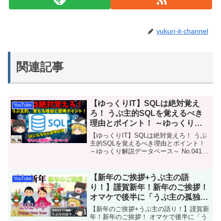
yukuri-it-channel
関連記事
【ゆっくりIT】SQLは絶対覚え
YouTube
ろ！ うぷ主的SQLを覚えるべき
理由とポイント！ ～ゆっくり解
説データベース～ No.041
【ゆっくりIT】SQLは絶対覚えろ！ うぷ
主的SQLを覚えるべき理由とポイント！
～ゆっくり解説データベース～ No.041デ
ータベース理解に欠かせない知識の
「SQL」について解説です。うぷ主の経
験上、覚えるべき理由と優先して覚えて
【新年のご挨拶+うぷ主の語
YouTube
欲しいポ...
り！】謹賀新年！新年のご挨拶！
オマケで後半に「うぷ主の孤独な
語り部屋」 No.107
【新年のご挨拶+うぷ主の語り！】謹賀新
年！新年のご挨拶！ オマケで後半に「う