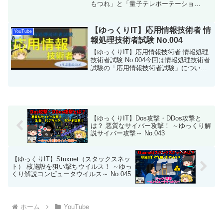
もつれ」と「量子テレポーテーショ
ン」！ No.143今回は「量子通信」を解説
します。量子力学を知らない人からする
と、量子ビットの摩訶不思議な現象が面
【ゆっくりIT】応用情報技術者 情
YouTube
白く感じると思いま...
報処理技術者試験 No.004
【ゆっくりIT】応用情報技術者 情報処理
技術者試験 No.004今回は情報処理技術者
試験の「応用情報技術者試験」について
解説して行きます。うぷ主の感想も踏ま
えて解説して行きます。応用情報技術者
試験は、IPA 情報処理推進機構が行って
いる国家...
【ゆっくりIT】Dos攻撃・DDos攻撃と
は？ 悪質なサイバー攻撃！ ～ゆっくり解
説サイバー攻撃～ No.043
【ゆっくりIT】Stuxnet（スタックスネッ
ト） 核施設を狙い撃ちウイルス！ ～ゆっ
くり解説コンピュータウイルス～ No.045
ホーム
YouTube