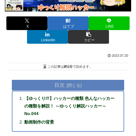
X
はてブ
LINE
LinkedIn
コピー
2023.07.20
この記事は
約1分
で読めます。
目次
【ゆっくりIT】ハッカーの種類 色んなハッカー
の種類を解説！ ～ゆっくり解説ハッカー～
No.044
動画制作の背景