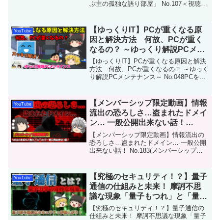
ぷ主の孤独な語り部屋」 No.107＜視聴者
の皆様＞昨年は大変お世話になりまし
た。YouTubeの視聴者の皆様をはじめ、
TwitterやInstagram、Thre...
【ゆっくりIT】PCが重くなる原
YouTube
因と解決方法 何故、PCが重く
なるの？ ～ゆっくり解説PCメン
テナンス～ No.048
【ゆっくりIT】PCが重くなる原因と解決
方法 何故、PCが重くなるの？ ～ゆっく
り解説PCメンテナンス～ No.048PCを使
っていくと重くなる原因と解決方法を解
説します！PCを使うと何故、重くなるの
か？解決方法は何か？について解説で
【メンバーシップ限定動画】情報
YouTube
す！リ...
流出の恐ろしさ…盗まれたドメイ
ン… 一般公開出来ない話！
No.183(メンバーシップ限定動画
【メンバーシップ限定動画】情報流出の
No.006)
恐ろしさ…盗まれたドメイン… 一般公開
出来ない話！ No.183(メンバーシップ限
定動画 No.006)＜動画URL＞今回は「情報
流出の恐ろしさと盗まれたドメイン」を
解説します。これはうぷ主の身近な人の
【究極のセキュリティ！？】量子
YouTube
話...
通信の仕組みと未来！ 摩訶不思
議な現象「量子もつれ」と「量子
テレポーテーション」！ No.143
【究極のセキュリティ！？】量子通信の
仕組みと未来！ 摩訶不思議な現象「量子