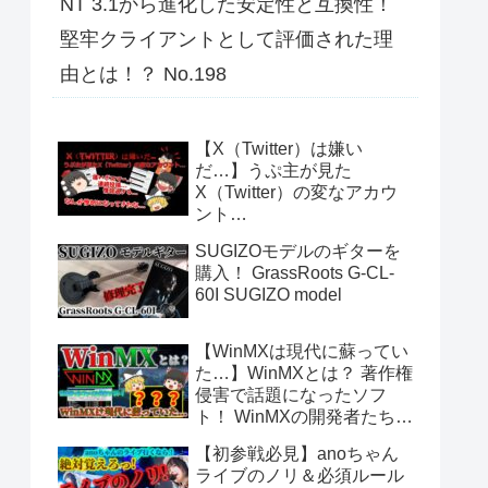
NT 3.1から進化した安定性と互換性！
堅牢クライアントとして評価された理
由とは！？ No.198
【X（Twitter）は嫌い
だ…】うぷ主が見た
X（Twitter）の変なアカウ
ント…
SUGIZOモデルのギターを
購入！ GrassRoots G-CL-
60I SUGIZO model
【WinMXは現代に蘇ってい
た…】WinMXとは？ 著作権
侵害で話題になったソフ
ト！ WinMXの開発者たちが
作ったファイル共有ソフト
【初参戦必見】anoちゃん
「Fopnu」とは？ No.140
ライブのノリ＆必須ルール