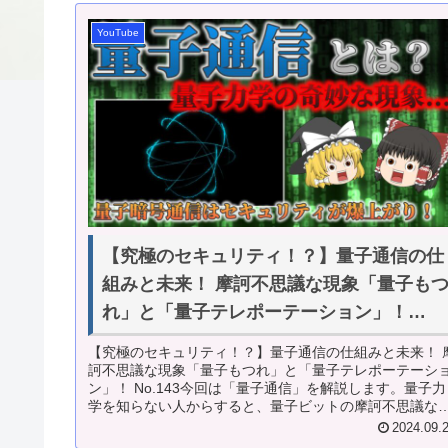
YouTube
【究極のセキュリティ！？】量子通信の仕
組みと未来！ 摩訶不思議な現象「量子も
れ」と「量子テレポーテーション」！
No.143
【究極のセキュリティ！？】量子通信の仕組みと未来！ 
訶不思議な現象「量子もつれ」と「量子テレポーテーシ
ン」！ No.143今回は「量子通信」を解説します。量子力
学を知らない人からすると、量子ビットの摩訶不思議な
象が面白く感じると思いま...
2024.09.