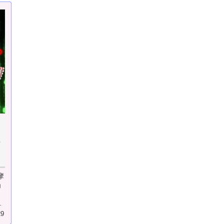
つ
摩
ョ
現
29