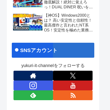
徹底解説！絶対に覚えろ
っ！DUAL DINER 呪いをか
けて、まぼろしをといて。
【神OS】Windows2000と
あのちゃんライブ
は？ 高い安定性と信頼性！
最高傑作と言われたNT系
OS！安定性を極めた業務向
け名作OS！ No.171
SNSアカウント
yukuri-it-channelをフォローする