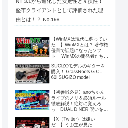
NT 3.1から進化した安定性と互換性！
堅牢クライアントとして評価された理
由とは！？ No.198
【WinMXは現代に蘇ってい
た…】WinMXとは？ 著作権
侵害で話題になったソフ
ト！ WinMXの開発者たちが
作ったファイル共有ソフト
SUGIZOモデルのギターを
「Fopnu」とは？ No.140
購入！ GrassRoots G-CL-
60I SUGIZO model
【初参戦必見】anoちゃん
ライブのノリ＆必須ルール
徹底解説！絶対に覚えろ
っ！DUAL DINER 呪いをか
けて、まぼろしをといて。
【X（Twitter）は嫌い
あのちゃんライブ
だ…】うぷ主が見た