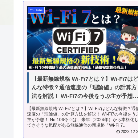
YouTube
【最新無線規格 Wi-Fi7とは？】Wi-Fi7は
んな特徴？通信速度の「理論値」の計算方
法を解説！ Wi-Fi7の今後をうぷ主が予想
No.106
【最新無線規格 Wi-Fi7とは？】Wi-Fi7はどんな特徴？通
速度の「理論値」の計算方法を解説！ Wi-Fi7の今後をう
主が予想！ No.106今回は、来年（2024年）から本格化
てきそうな気配がある無線通信の新規格「Wi-Fi 7...
2023.12.