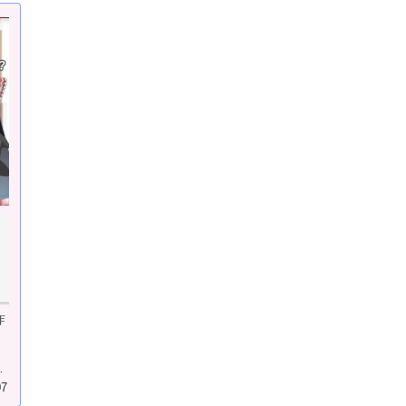
告
詐
の
07