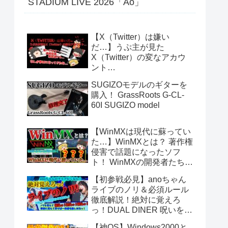
STADIUM LIVE 2026「Ao」
【X（Twitter）は嫌い
だ…】うぷ主が見た
X（Twitter）の変なアカウ
ント…
SUGIZOモデルのギターを
購入！ GrassRoots G-CL-
60I SUGIZO model
【WinMXは現代に蘇ってい
た…】WinMXとは？ 著作権
侵害で話題になったソフ
ト！ WinMXの開発者たちが
作ったファイル共有ソフト
【初参戦必見】anoちゃん
「Fopnu」とは？ No.140
ライブのノリ＆必須ルール
徹底解説！絶対に覚えろ
っ！DUAL DINER 呪いをか
けて、まぼろしをといて。
【神OS】Windows2000と