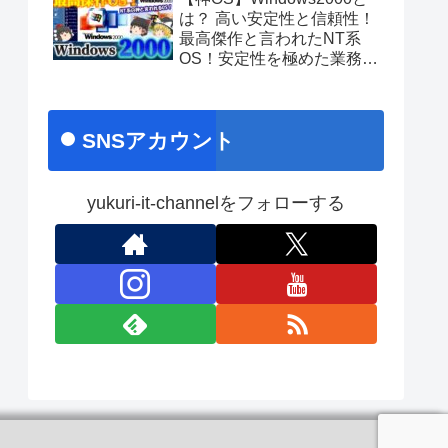
あのちゃんライブ
は？ 高い安定性と信頼性！
最高傑作と言われたNT系
OS！安定性を極めた業務向
け名作OS！ No.171
SNSアカウント
yukuri-it-channelをフォローする