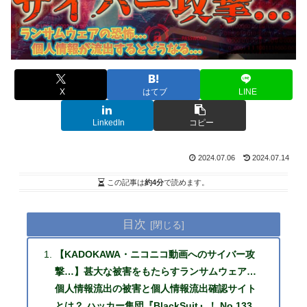
X
はてブ
LINE
LinkedIn
コピー
2024.07.06
2024.07.14
この記事は
約4分
で読めます。
目次
【KADOKAWA・ニコニコ動画へのサイバー攻
撃…】甚大な被害をもたらすランサムウェア…
個人情報流出の被害と個人情報流出確認サイト
とは？ ハッカー集団『BlackSuit』！ No.133