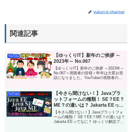
yukuri-it-channel
関連記事
【ゆっくりIT】新年のご挨拶 ～
YouTube
2023年～ No.067
【ゆっくりIT】新年のご挨拶 ～2023年～
No.067＜視聴者の皆様＞昨年は大変お世
話になりました。YouTubeの視聴者の皆
様をはじめ、TwitterやInstagramなどの
SNSを通じ、多くの方々と繋がる事が出
来たのは、YouTu...
【今さら聞けない！】Javaプラ
YouTube
ットフォームの種類！ SE？EE？
ME？の違いは？ Jakarta EEって
なに？ ゆっくり解説プログラミ
【今さら聞けない！】Javaプラットフォ
ング言語 No.098
ームの種類！ SE？EE？ME？の違いは？
Jakarta EEってなに？ ゆっくり解説プロ
グラミング言語 No.098今回は、Javaプラ
ットフォームについて解説です。Javaプ