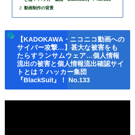
動画制作の背景
【KADOKAWA・ニコニコ動画への
サイバー攻撃…】甚大な被害をも
たらすランサムウェア…個人情報
流出の被害と個人情報流出確認サイ
トとは？ ハッカー集団
『BlackSuit』！ No.133