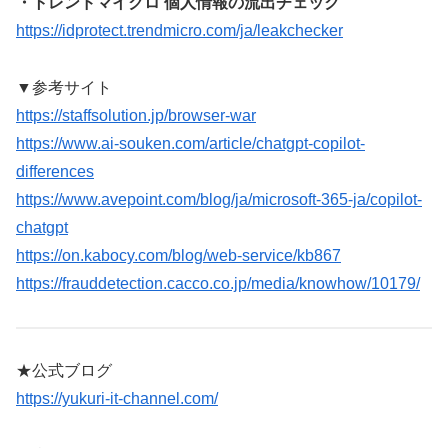
・トレンドマイクロ 個人情報の流出チェック
https://idprotect.trendmicro.com/ja/leakchecker
▼参考サイト
https://staffsolution.jp/browser-war
https://www.ai-souken.com/article/chatgpt-copilot-
differences
https://www.avepoint.com/blog/ja/microsoft-365-ja/copilot-
chatgpt
https://on.kabocy.com/blog/web-service/kb867
https://frauddetection.cacco.co.jp/media/knowhow/10179/
★公式ブログ
https://yukuri-it-channel.com/