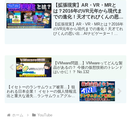
時の挙動について解説します。＜参考ペ
【拡張現実】AR・VR・MRと
YouTube
ージ＞①②③B...
は？2016年のVR元年から現代ま
での進化！天才てれびくんの思い
出…AIナビゲーター！ No.168
【拡張現実】AR・VR・MRとは？2016年
のVR元年から現代までの進化！天才てれ
びくんの思い出…AIナビゲーター！
No.168今回は「XR（拡張現実）」を解説
します。AR・VR・MRのそれぞれの特徴
や使われ方をわかりやすく解説します。
現...
【VMware問題…】VMwareってどんな製
品があるの？ 今後の仮想技術のトレンド
はいかに！？ No.132
【イセトーのランサムウェア被害…】狙
われる日本企業！ イセトーの個人情報流
出と重大な過失…ランサムウェアグルー
プ「8Base」の手口と対策！ No.134
ホーム
YouTube