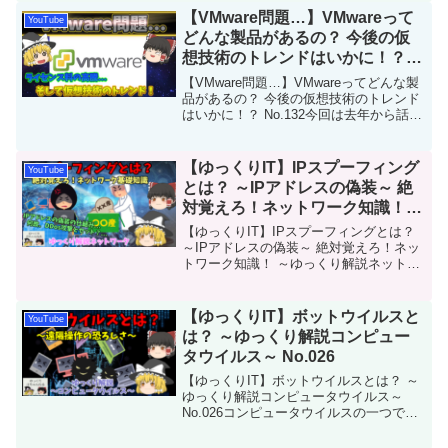
ラットフォームと主要...
【VMware問題…】VMwareって
YouTube
どんな製品があるの？ 今後の仮
想技術のトレンドはいかに！？
No.132
【VMware問題…】VMwareってどんな製
品があるの？ 今後の仮想技術のトレンド
はいかに！？ No.132今回は去年から話題
が沸騰している「VMware問題…」を解説
します。VMwareは仮想化技術のリーダー
であり、データセンターやクラ...
【ゆっくりIT】IPスプーフィング
YouTube
とは？ ～IPアドレスの偽装～ 絶
対覚えろ！ネットワーク知識！
～ゆっくり解説ネットワーク～
【ゆっくりIT】IPスプーフィングとは？
No.065
～IPアドレスの偽装～ 絶対覚えろ！ネッ
トワーク知識！ ～ゆっくり解説ネットワ
ーク～ No.065IPスプーフィングは、送信
側のIPアドレスを偽装する手法の事で
す。一般的にネットワークの知識が無い
【ゆっくりIT】ボットウイルスと
YouTube
と...
は？ ～ゆっくり解説コンピュー
タウイルス～ No.026
【ゆっくりIT】ボットウイルスとは？ ～
ゆっくり解説コンピュータウイルス～
No.026コンピュータウイルスの一つであ
る「ボットウイルス」についての解説動
画です。このウイルスの特徴や感染した