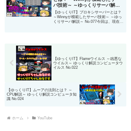
バ技術～ ～ゆっくりサーバ解説
～ No.077
【ゆっくりIT】プロキシサーバーとは？
～Winnyが模範したサーバ技術～ ～ゆっ
くりサーバ解説～ No.077今回は、現在の
Webサーバ技術では欠かせないプロキシ
サーバについて解説です。Webサイトを
例に、一般的なWebサイトへのアクセ
ス...
【ゆっくりIT】Flameウイルス ～凶悪な
ウイルス～ ゆっくり解説コンピュータウ
イルス No.022
【ゆっくりIT】ムーアの法則とは？ ～
CPU解説～ ゆっくり解説コンピュータ知
識 No.024
ホーム
YouTube