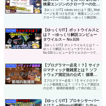
検索エンジンのクローラーの仕組
み ～ゆっくり解説制御ファイル
【ゆっくりIT】robots.txtとは？ 隠しWeb
～ No.083
ページを見つける方法！ 検索エンジンの
クローラーの仕組み ～ゆっくり解説制御
ファイル～ No.083検索エンジンのクロー
ラ制御で使われるrobots.txtについて解説
です。robots...
【ゆっくりIT】ボットウイルスと
YouTube
は？ ～ゆっくり解説コンピュー
タウイルス～ No.026
【ゆっくりIT】ボットウイルスとは？ ～
ゆっくり解説コンピュータウイルス～
No.026コンピュータウイルスの一つであ
る「ボットウイルス」についての解説動
画です。このウイルスの特徴や感染した
時の挙動について解説します。＜参考ペ
【プログラマー必見！？】サイク
YouTube
ージ＞①②③B...
ロマティック複雑度とは？ ソフ
トウェア測定法の公式！ 循環的
複雑度って何の役に立つの？
【プログラマー必見！？】サイクロマテ
No.118
ィック複雑度とは？ ソフトウェア測定法
の公式！ 循環的複雑度って何の役に立つ
の？ No.118今回は、ソフトウェア測定法
の一種である「サイクロマティック複雑
度」を解説します。サイクロマティック
【ゆっくりIT】プロキシサーバー
YouTube
複雑度（cy...
とは？ ～Winnyが模範したサー