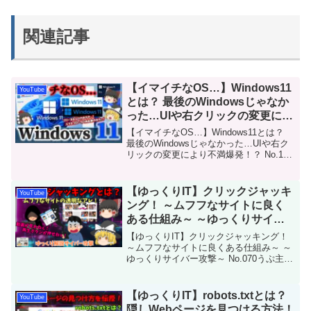
関連記事
【イマイチなOS…】Windows11
YouTube
とは？ 最後のWindowsじゃなか
った…UIや右クリックの変更によ
り不満爆発！？ No.182
【イマイチなOS…】Windows11とは？
最後のWindowsじゃなかった…UIや右ク
リックの変更により不満爆発！？ No.182
今回は「Windows11」を解説します。
Microsoftが2021年にリリースした
Windows OS...
【ゆっくりIT】クリックジャッキ
YouTube
ング！ ～ムフフなサイトに良く
ある仕組み～ ～ゆっくりサイバ
ー攻撃～ No.070
【ゆっくりIT】クリックジャッキング！
～ムフフなサイトに良くある仕組み～ ～
ゆっくりサイバー攻撃～ No.070うぷ主も
見るぞ！ムフフなサイトに良くある透明
な広告の仕組みであるクリックジャッキ
ングについて解説です。今回は、視聴者
【ゆっくりIT】robots.txtとは？
YouTube
の方からリ...
隠しWebページを見つける方法！