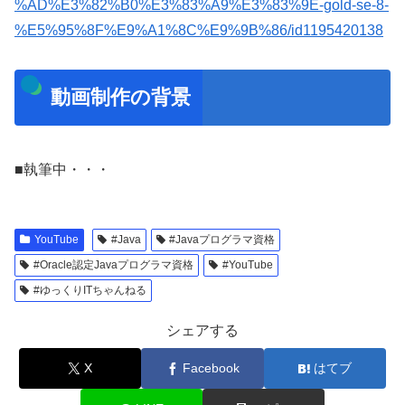
%AD%E3%82%B0%E3%83%A9%E3%83%9E-gold-se-8-
%E5%95%8F%E9%A1%8C%E9%9B%86/id1195420138
動画制作の背景
■執筆中・・・
YouTube
#Java
#Javaプログラマ資格
#Oracle認定Javaプログラマ資格
#YouTube
#ゆっくりITちゃんねる
シェアする
X
Facebook
はてブ