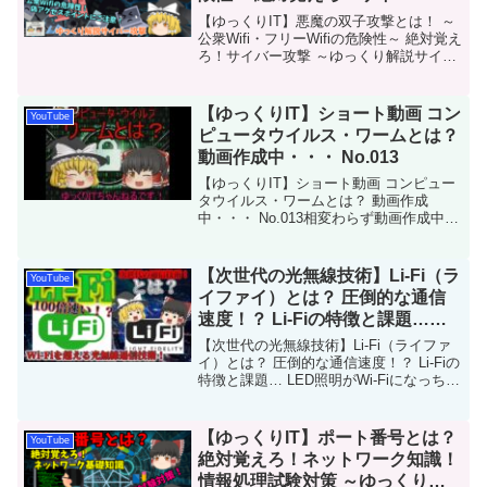
撃 ～ゆっくり解説サイバー攻撃
【ゆっくりIT】悪魔の双子攻撃とは！ ～
～ No.074
公衆Wifi・フリーWifiの危険性～ 絶対覚え
ろ！サイバー攻撃 ～ゆっくり解説サイバ
ー攻撃～ No.074悪魔の双子攻撃（Evil
Twin Attack）についての解説動画です。
悪魔の双子攻撃は別...
【ゆっくりIT】ショート動画 コン
YouTube
ピュータウイルス・ワームとは？
動画作成中・・・ No.013
【ゆっくりIT】ショート動画 コンピュー
タウイルス・ワームとは？ 動画作成
中・・・ No.013相変わらず動画作成中に
つき、勢いで作成したショート動画で
す。 コンピュータウイルスで有名なワー
ム。 これについて、解説動画を制作中で
【次世代の光無線技術】Li-Fi（ラ
YouTube
す・・・動画...
イファイ）とは？ 圧倒的な通信
速度！？ Li-Fiの特徴と課題…
LED照明がWi-Fiになっちゃ
【次世代の光無線技術】Li-Fi（ライファ
う！？ No.141
イ）とは？ 圧倒的な通信速度！？ Li-Fiの
特徴と課題… LED照明がWi-Fiになっちゃ
う！？ No.141今回は「Li-Fi（Light
Fidelity）」を解説します。Li-Fi（Ligh...
【ゆっくりIT】ポート番号とは？
YouTube
絶対覚えろ！ネットワーク知識！
情報処理試験対策 ～ゆっくり解