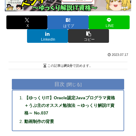
X
はてブ
LINE
LinkedIn
コピー
2023.07.17
この記事は
約1分
で読めます。
目次
【ゆっくりIT】Oracle認定Javaプログラマ資格
＋うぷ主のオススメ勉強法 ～ゆっくり解説IT資
格～ No.037
動画制作の背景