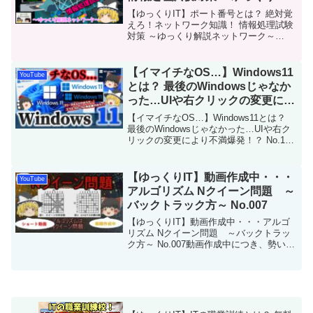
説ネットワーク～ No.046
【ゆっくりIT】ポート番号とは？ 絶対覚
えろ！ネットワーク知識！ 情報処理試験
対策 ～ゆっくり解説ネットワーク～
No.046ネットワーク理解に欠かせない知
識の「ポート番号」について解説です。
ネットワーク通信が行われる際、裏で適
【イマイチなOS…】Windows11
YouTube
切な場所へ送...
とは？ 最後のWindowsじゃなか
った…UIや右クリックの変更によ
り不満爆発！？ No.182
【イマイチなOS…】Windows11とは？
最後のWindowsじゃなかった…UIや右ク
リックの変更により不満爆発！？ No.182
今回は「Windows11」を解説します。
Microsoftが2021年にリリースした
Windows OS...
【ゆっくりIT】動画作成中・・・
YouTube
アルゴリズム Nクイーン問題 ～
バックトラック方～ No.007
【ゆっくりIT】動画作成中・・・アルゴ
リズム Nクイーン問題 ～バックトラッ
ク方～ No.007動画作成中につき、勢いで
作成したショート動画です。ショート動
画自体、作成したのは初なので試験的な
意味合いもあります。現在、次回の動画
に向けて、プ...