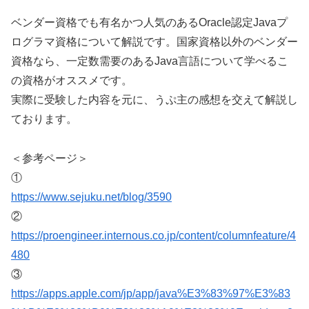
ベンダー資格でも有名かつ人気のあるOracle認定Javaプ
ログラマ資格について解説です。国家資格以外のベンダー
資格なら、一定数需要のあるJava言語について学べるこ
の資格がオススメです。
実際に受験した内容を元に、うぷ主の感想を交えて解説し
ております。
＜参考ページ＞
①
https://www.sejuku.net/blog/3590
②
https://proengineer.internous.co.jp/content/columnfeature/4
480
③
https://apps.apple.com/jp/app/java%E3%83%97%E3%83