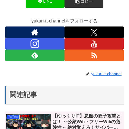
LINE
コピー
yukuri-it-channelをフォローする
yukuri-it-channel
関連記事
【ゆっくりIT】悪魔の双子攻撃と
YouTube
は！ ～公衆Wifi・フリーWifiの危
険性～ 絶対覚えろ！サイバー攻